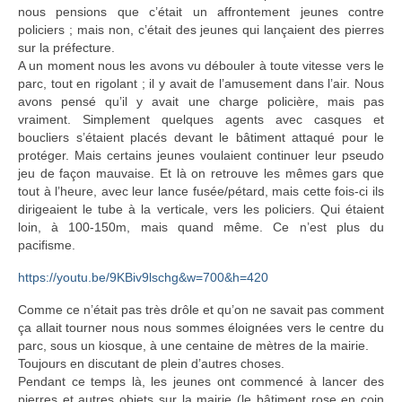
nous pensions que c’était un affrontement jeunes contre
policiers ; mais non, c’était des jeunes qui lançaient des pierres
sur la préfecture.
A un moment nous les avons vu débouler à toute vitesse vers le
parc, tout en rigolant ; il y avait de l’amusement dans l’air. Nous
avons pensé qu’il y avait une charge policière, mais pas
vraiment. Simplement quelques agents avec casques et
boucliers s’étaient placés devant le bâtiment attaqué pour le
protéger. Mais certains jeunes voulaient continuer leur pseudo
jeu de façon mauvaise. Et là on retrouve les mêmes gars que
tout à l’heure, avec leur lance fusée/pétard, mais cette fois-ci ils
dirigeaient le tube à la verticale, vers les policiers. Qui étaient
loin, à 100-150m, mais quand même. Ce n’est plus du
pacifisme.
https://youtu.be/9KBiv9lschg&w=700&h=420
Comme ce n’était pas très drôle et qu’on ne savait pas comment
ça allait tourner nous nous sommes éloignées vers le centre du
parc, sous un kiosque, à une centaine de mètres de la mairie.
Toujours en discutant de plein d’autres choses.
Pendant ce temps là, les jeunes ont commencé à lancer des
pierres et autres objets sur la mairie (le bâtiment rose en coin