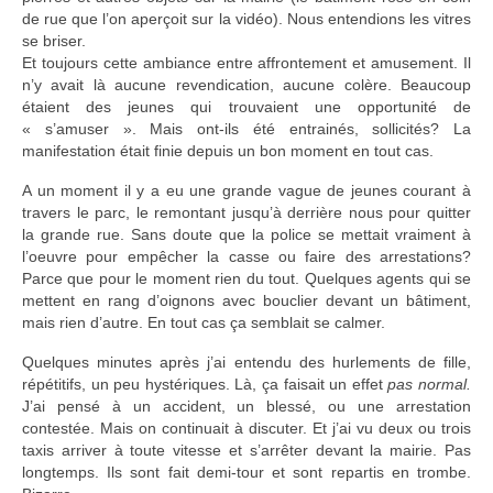
de rue que l’on aperçoit sur la vidéo). Nous entendions les vitres
se briser.
Et toujours cette ambiance entre affrontement et amusement. Il
n’y avait là aucune revendication, aucune colère. Beaucoup
étaient des jeunes qui trouvaient une opportunité de
« s’amuser ». Mais ont-ils été entrainés, sollicités? La
manifestation était finie depuis un bon moment en tout cas.
A un moment il y a eu une grande vague de jeunes courant à
travers le parc, le remontant jusqu’à derrière nous pour quitter
la grande rue. Sans doute que la police se mettait vraiment à
l’oeuvre pour empêcher la casse ou faire des arrestations?
Parce que pour le moment rien du tout. Quelques agents qui se
mettent en rang d’oignons avec bouclier devant un bâtiment,
mais rien d’autre. En tout cas ça semblait se calmer.
Quelques minutes après j’ai entendu des hurlements de fille,
répétitifs, un peu hystériques. Là, ça faisait un effet
pas normal.
J’ai pensé à un accident, un blessé, ou une arrestation
contestée. Mais on continuait à discuter. Et j’ai vu deux ou trois
taxis arriver à toute vitesse et s’arrêter devant la mairie. Pas
longtemps. Ils sont fait demi-tour et sont repartis en trombe.