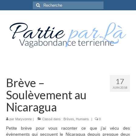
Rechercher
:
Brève –
17
JUIN 2018
Soulèvement au
Nicaragua
par
Maryvonne
|
Classé dans :
Brèves
,
Humains
|
0
Petite brève pour vous raconter ce que j’ai vécu des
évènements qui secouent le Nicaragua depuis presque deux