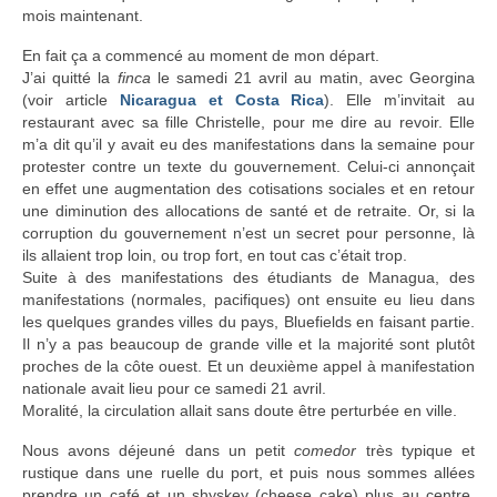
mois maintenant.
En fait ça a commencé au moment de mon départ.
J’ai quitté la
finca
le samedi 21 avril au matin, avec Georgina
(voir article
Nicaragua et Costa Rica
). Elle m’invitait au
restaurant avec sa fille Christelle, pour me dire au revoir. Elle
m’a dit qu’il y avait eu des manifestations dans la semaine pour
protester contre un texte du gouvernement. Celui-ci annonçait
en effet une augmentation des cotisations sociales et en retour
une diminution des allocations de santé et de retraite. Or, si la
corruption du gouvernement n’est un secret pour personne, là
ils allaient trop loin, ou trop fort, en tout cas c’était trop.
Suite à des manifestations des étudiants de Managua, des
manifestations (normales, pacifiques) ont ensuite eu lieu dans
les quelques grandes villes du pays, Bluefields en faisant partie.
Il n’y a pas beaucoup de grande ville et la majorité sont plutôt
proches de la côte ouest. Et un deuxième appel à manifestation
nationale avait lieu pour ce samedi 21 avril.
Moralité, la circulation allait sans doute être perturbée en ville.
Nous avons déjeuné dans un petit
comedor
très typique et
rustique dans une ruelle du port, et puis nous sommes allées
prendre un café et un shyskey (cheese cake) plus au centre.