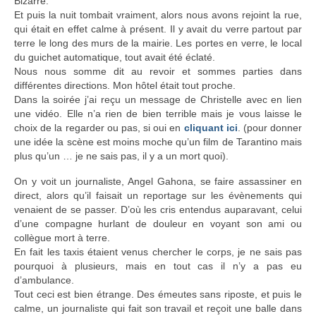
Bizarre.
Et puis la nuit tombait vraiment, alors nous avons rejoint la rue,
qui était en effet calme à présent. Il y avait du verre partout par
terre le long des murs de la mairie. Les portes en verre, le local
du guichet automatique, tout avait été éclaté.
Nous nous somme dit au revoir et sommes parties dans
différentes directions. Mon hôtel était tout proche.
Dans la soirée j’ai reçu un message de Christelle avec en lien
une vidéo. Elle n’a rien de bien terrible mais je vous laisse le
choix de la regarder ou pas, si oui en
cliquant ici
. (pour donner
une idée la scène est moins moche qu’un film de Tarantino mais
plus qu’un … je ne sais pas, il y a un mort quoi).
On y voit un journaliste, Angel Gahona, se faire assassiner en
direct, alors qu’il faisait un reportage sur les évènements qui
venaient de se passer. D’où les cris entendus auparavant, celui
d’une compagne hurlant de douleur en voyant son ami ou
collègue mort à terre.
En fait les taxis étaient venus chercher le corps, je ne sais pas
pourquoi à plusieurs, mais en tout cas il n’y a pas eu
d’ambulance.
Tout ceci est bien étrange. Des émeutes sans riposte, et puis le
calme, un journaliste qui fait son travail et reçoit une balle dans