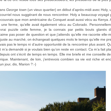
dans
George town
(un vieux quartier) en début d’après-midi avec Holy,
ar courriel nous suggérant de nous rencontrer. Holy a beaucoup voyagé
 découvrais que mon américaine du Conquet avait aussi vécu au Kenya.
eu une ferme, qu’elle avait également vécu au Colorado. Personnellem
rai puzzle cette femme, je la connais par petits bouts glanés 
’aime pas poser de question et que j’attends qu’elle me raconte elle
is juste au marché, on échangeait quelques mots le temps qu’elle me p
ais pas le temps ni d’autre opportunité de la rencontrer plus avant. Q
t m’a demandé si je voulais bien qu’on reste en contact. Ca m’a fait plai
depuis ont s’écrit de temps en temps. Elle me briefe et me conseille d
rique. Maintenant, de loin, j’entrevois combien sa vie est riche et en
n jour, dis, Marion ?:-)