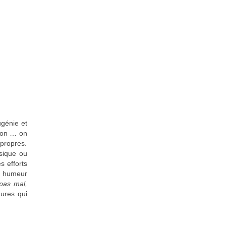
ugénie et
 son … on
 propres.
usique ou
s efforts
ur humeur
 pas mal,
dures qui