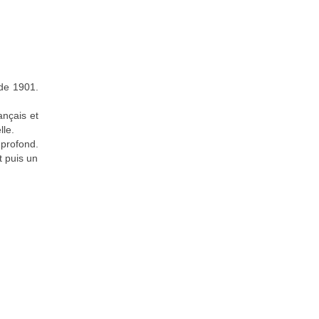
 de 1901.
ançais et
lle.
 profond.
t puis un