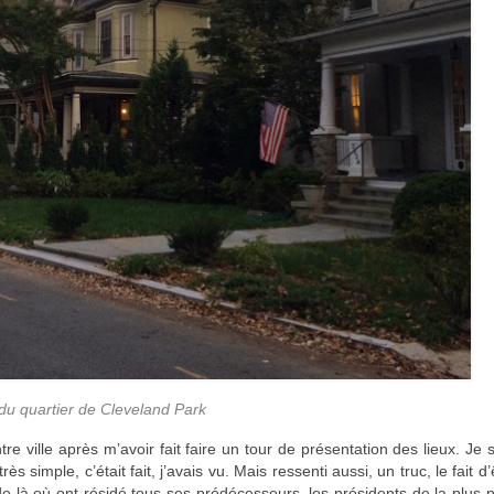
du quartier de Cleveland Park
ville après m’avoir fait faire un tour de présentation des lieux. Je s
rès simple, c’était fait, j’avais vu. Mais ressenti aussi, un truc, le fait d’
 là où ont résidé tous ses prédécesseurs, les présidents de la plus 