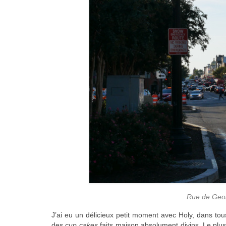
Rue de Geor
J’ai eu un délicieux petit moment avec Holy, dans tou
des
cup cakes
faits maison absolument divins. Le plus di