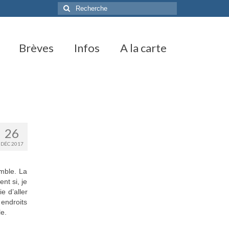
Rechercher
:
Brèves
Infos
A la carte
26
DÉC 2017
emble. La
nt si, je
e d’aller
 endroits
le.