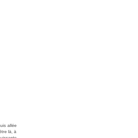
uis allée
être là, à
puissante