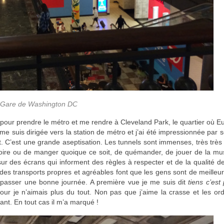
Gare de Washington DC
ons pour prendre le métro et me rendre à Cleveland Park, le quartier où E
 me suis dirigée vers la station de métro et j’ai été impressionnée par
t. C’est une grande aseptisation. Les tunnels sont immenses, très très
 boire ou de manger quoique ce soit, de quémander, de jouer de la m
 sur des écrans qui informent des règles à respecter et de la qualité de
des transports propres et agréables font que les gens sont de meille
 et passer une bonne journée. A première vue je me suis dit
tiens c’est
our je n’aimais plus du tout. Non pas que j’aime la crasse et les or
imant. En tout cas il m’a marqué !