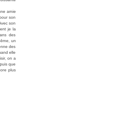
 une amie
 pour son
 Avec son
ent je la
dans des
-même, un
renne des
uand elle
sir, on a
epuis que
core plus