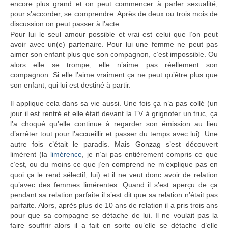
encore plus grand et on peut commencer à parler sexualité,
pour s’accorder, se comprendre. Après de deux ou trois mois de
discussion on peut passer à l’acte.
Pour lui le seul amour possible et vrai est celui que l’on peut
avoir avec un(e) partenaire. Pour lui une femme ne peut pas
aimer son enfant plus que son compagnon, c’est impossible. Ou
alors elle se trompe, elle n’aime pas réellement son
compagnon. Si elle l’aime vraiment ça ne peut qu’être plus que
son enfant, qui lui est destiné à partir.
Il applique cela dans sa vie aussi. Une fois ça n’a pas collé (un
jour il est rentré et elle était devant la TV à grignoter un truc, ça
l’a choqué qu’elle continue à regarder son émission au lieu
d’arrêter tout pour l’accueillir et passer du temps avec lui). Une
autre fois c’était le paradis. Mais Gonzag s’est découvert
limérent (la
limérence
, je n’ai pas entièrement compris ce que
c’est, ou du moins ce que j’en comprend ne m’explique pas en
quoi ça le rend sélectif, lui) et il ne veut donc avoir de relation
qu’avec des femmes limérentes. Quand il s’est aperçu de ça
pendant sa relation parfaite il s’est dit que sa relation n’était pas
parfaite. Alors, après plus de 10 ans de relation il a pris trois ans
pour que sa compagne se détache de lui. Il ne voulait pas la
faire souffrir alors il a fait en sorte qu’elle se détache d’elle