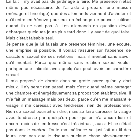
En fait il n’y avait pas de jardinage à faire. Ma présence n’était
même pas nécessaire. Je l’ai aidé à préparer une maison
(ménage et bricolage) que des allemands viennent d’acheter et
qu’il entretient/rénove pour eux en échange de pouvoir l’utiliser
quand ils ne sont pas là. Les allemands en question devait
débarquer quelques jours plus tard donc il y avait de quoi faire.
Mais c’était faisable seul.
Je pense que je lui faisais une présence féminine, une écoute,
une emprise si possible. Il voulait rassurer sur l’absence de
caractère sexuel de ses relations, mais il mentait sans savoir
qu’il mentait. Parce que même sans relation sexuel vouloir
partager une intimité avec quelqu’un peut avoir un caractère
sexuel.
Il m’a proposé de dormir dans sa grotte parce qu’on y dort
mieux. Il n’y serait rien passé, mais c’est quand même partager
une chambre et énergétiquement sa proposition était intrusive. Il
m’a fait un massage mais pas deux, parce qu’en me massant le
visage il me caressait avec tendresse, rien de professionnel.
Rien de sexuel pourrait-on dire, mais se faire caresser le visage
avec tendresse par quelqu’un pour qui on n’a aucun lien et
encore moins de tendresse c’est très intrusif, aussi. Et ce n’était
pas dans le
contrat
. Toute ma méfiance se justifiait au fil des
jours, non pas que je risquais quelque chose physiquement,